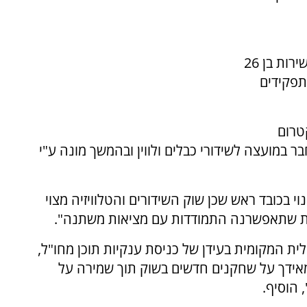
ואלקטרוניקה ותואר שני במשפטים. הוא פרש משירות בן 26
תפקידים
טרום
במועצה לשידורי כבלים ולווין ובהמשך מונה ע"י
וי בכובד ראש שכן שוק השידורים והטלוויזיה מצוי
ת שתאפשרנה התמודדות עם מציאות משתנה".
לית המקומית בעידן של כניסת ענקיות תוכן מחו"ל,
אידך על שחקנים חדשים בשוק תוך שמירה על
 הוסיף.