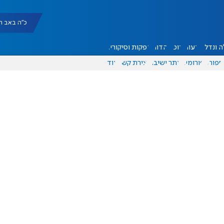
כ"ה באב תשפ"ו |
 ונדל"ן
דעות
אוכל
יהדות
הפקות וסיקורים
ספורט
פורומים
אתר ישיבה
יצירת קשר
עוד