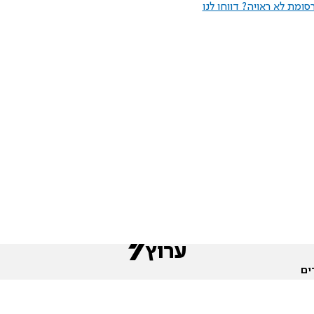
ומת לא ראויה? דווחו לנו
ים
שות
חדשות המגזר
פורומים
תגי