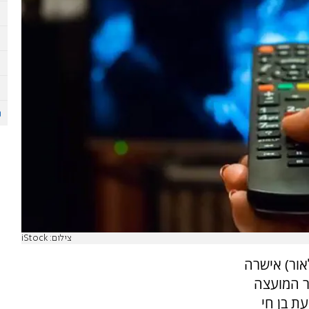
צילום: iStock
אור) אישרה
"ר המועצה
עת בן חי