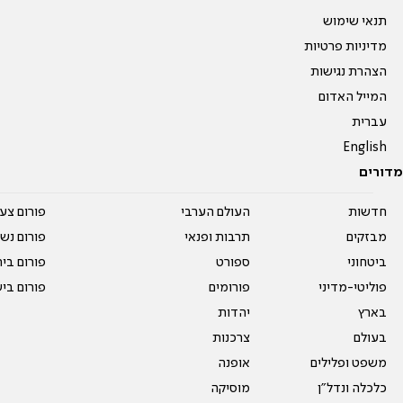
תנאי שימוש
מדיניות פרטיות
הצהרת נגישות
המייל האדום
עברית
English
מדורים
חדשות
העולם הערבי
פורום צע
מבזקים
תרבות ופנאי
פורום נשו
ביטחוני
ספורט
פורום בי
פוליטי-מדיני
פורומים
פורום בי
בארץ
יהדות
בעולם
צרכנות
משפט ופלילים
אופנה
כלכלה ונדל"ן
מוסיקה