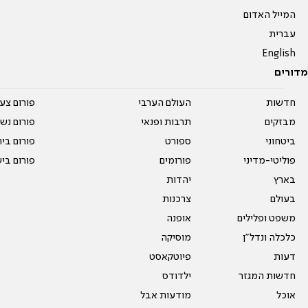
המייל האדום
עברית
English
מדורים
חדשות
העולם הערבי
פורום צע
מבזקים
תרבות ופנאי
פורום נשו
ביטחוני
ספורט
פורום בי
פוליטי-מדיני
פורומים
פורום בי
בארץ
יהדות
בעולם
צרכנות
משפט ופלילים
אופנה
כלכלה ונדל"ן
מוסיקה
דעות
פיוטקאסט
חדשות המגזר
ילדודס
אוכל
מודעות אבל