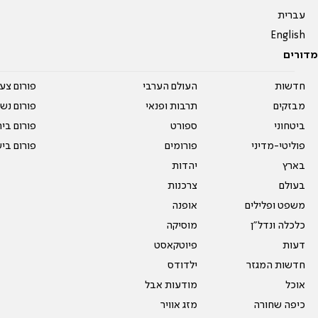
עברית
English
מדורים
חדשות
העולם הערבי
פורום צע
מבזקים
תרבות ופנאי
פורום נשו
ביטחוני
ספורט
פורום בי
פוליטי-מדיני
פורומים
פורום בי
בארץ
יהדות
בעולם
צרכנות
משפט ופלילים
אופנה
כלכלה ונדל"ן
מוסיקה
דעות
פיוטקאסט
חדשות המגזר
ילדודס
אוכל
מודעות אבל
כיפה שחורה
מזג אוויר