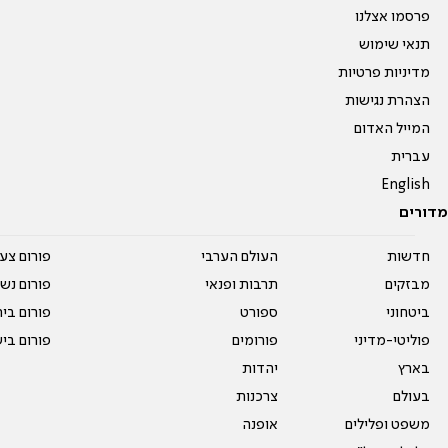
פרסמו אצלנו
תנאי שימוש
מדיניות פרטיות
הצהרת נגישות
המייל האדום
עברית
English
מדורים
חדשות
העולם הערבי
פורום צע
מבזקים
תרבות ופנאי
פורום נשו
ביטחוני
ספורט
פורום בי
פוליטי-מדיני
פורומים
פורום בי
בארץ
יהדות
בעולם
צרכנות
משפט ופלילים
אופנה