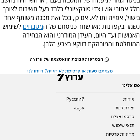
בניגוד גמור למעמדו של המטבח בעבר, אז הוא היה נחשב
חלל אחורי או/ ו צדי פונקציונלי בלבד בעל חשיבות לצורך
בישול, אפייה ותו לא. אם כן, בכל זאת מכנה משותף אחד
נשמר בקפדנות מאז שחר כניסתם של ה
מטבחים
לשימוש
האנושות ועד היום, העידן המודרני והוא הבחירה
המוחלטת והמובהקת דווקא בצבע הלבן.
הצטרפו לקבוצת הוואטצאפ של ערוץ 7
מצאתם טעות או פרסומת לא ראויה? דווחו לנו
פנו אלינו
אודות
Pусский
יצירת קשר
عربية
פרסמו אצלנו
תנאי שימוש
מדיניות פרטיות