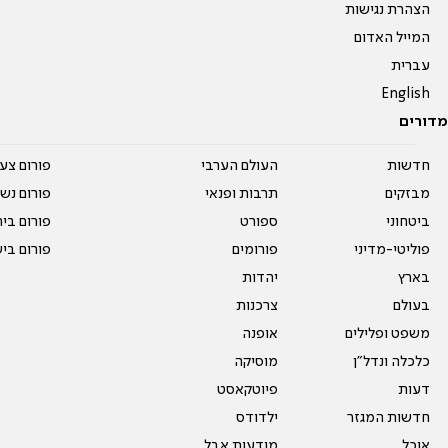
הצהרת נגישות
המייל האדום
עברית
English
מדורים
חדשות
העולם הערבי
פורום צע
מבזקים
תרבות ופנאי
פורום נשו
ביטחוני
ספורט
פורום בי
פוליטי-מדיני
פורומים
פורום בי
בארץ
יהדות
בעולם
צרכנות
משפט ופלילים
אופנה
כלכלה ונדל"ן
מוסיקה
דעות
פיוטקאסט
חדשות המגזר
ילדודס
אוכל
מודעות אבל