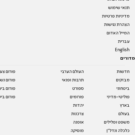
תנאי שימוש
מדיניות פרטיות
הצהרת נגישות
המייל האדום
עברית
English
מדורים
חדשות
העולם הערבי
פורום צע
מבזקים
תרבות ופנאי
פורום נשו
ביטחוני
ספורט
פורום בי
פוליטי-מדיני
פורומים
פורום בי
בארץ
יהדות
בעולם
צרכנות
משפט ופלילים
אופנה
כלכלה ונדל"ן
מוסיקה