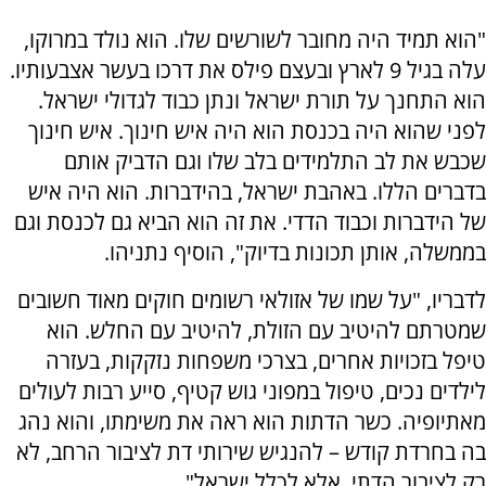
"הוא תמיד היה מחובר לשורשים שלו. הוא נולד במרוקו,
עלה בגיל 9 לארץ ובעצם פילס את דרכו בעשר אצבעותיו.
הוא התחנך על תורת ישראל ונתן כבוד לגדולי ישראל.
לפני שהוא היה בכנסת הוא היה איש חינוך. איש חינוך
שכבש את לב התלמידים בלב שלו וגם הדביק אותם
בדברים הללו. באהבת ישראל, בהידברות. הוא היה איש
של הידברות וכבוד הדדי. את זה הוא הביא גם לכנסת וגם
בממשלה, אותן תכונות בדיוק", הוסיף נתניהו.
לדבריו, "על שמו של אזולאי רשומים חוקים מאוד חשובים
שמטרתם להיטיב עם הזולת, להיטיב עם החלש. הוא
טיפל בזכויות אחרים, בצרכי משפחות נזקקות, בעזרה
לילדים נכים, טיפול במפוני גוש קטיף, סייע רבות לעולים
מאתיופיה. כשר הדתות הוא ראה את משימתו, והוא נהג
בה בחרדת קודש – להנגיש שירותי דת לציבור הרחב, לא
רק לציבור הדתי, אלא לכלל ישראל".