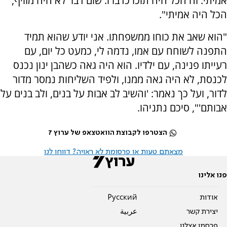
אמיתי. זה הכל היה תוכו כדברו. שום דבר לא היה מזויף,
הכל היה אמיתי".
"הוא שאב את כוחו ממשפחתו. אני יודע שהוא תמיד
התפנה לשוחח עם אמו, נדמה לי, כמעט כל יום, עם
רעייתו פנינה, עם ילדיו. הוא היה גאה כשהבן ינון נכנס
לכנסת, לא היה גאה ממנו, ולפיד השליחות נמסר מדור
לדור, ועל כך נאמר: 'והשיב לב אבות על בנים, ולב בנים על
אבותם'", סיכם נתניהו.
הצטרפו לקבוצת הוואטצאפ של ערוץ 7
מצאתם טעות או פרסומת לא ראויה? דווחו לנו
פנו אלינו
אודות
Pусский
יצירת קשר
عربية
פרסמו אצלנו