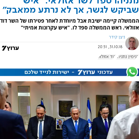
נתניהו ספד לשר אזולאי: "איש
שביקש לגשר, אך לא נרתע ממאבק"
הממשלה קיימה ישיבת אבל מיוחדת לאחר פטירתו של השר דוד
אזולאי. ראש הממשלה ספד לו. "איש עקרונות אמיתי"
ניצן קידר
31.10.18, 20:51
בנימין נתניהו
דוד אזולאי