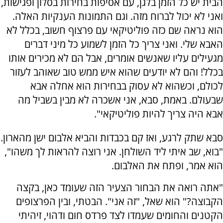
הבית יש כל הזמן בלגן, עם אסיפות בחירות בסלון ופגישות,
ואני לא יכול לברוח מזה. וגם התמונות הענקיות האלה.
הוא נראה שם כזה פוליטיקאי עם פרצוף חשוב, בכלל לא
האבא שלי. ואני צריך כל הזמן לשמוע כל מיני דברים
מגעילים עליו שאנשים אומרים, אבל הם לא מכירים אותו
בכלל! והם לא יודעים שהוא איש ממש טוב שאוהב לעזור
לכולם, וכשהוא לא עסוק בבחירות הוא אחלה אבא
שבעולם. באמת, סבא, אני אשכרה לא מבין בשביל מה
אבא היה צריך להיות פוליטיקאי".
סבא שתק לרגע, ואז קם בכבדות והביא אלבום ישן מהארון.
"בוא, שב איתי ליד השולחן. אני רוצה להראות לך משהו",
הוא אמר, ופתח את האלבום.
"אתה רואה את הבחור הצעיר הזה שעומד כאן, בקצה
הקבוצה?" הוא שאל, "זה אני". הבטתי, ובין הפרצופים
הקטנים והחומים שעמדו לצד פרדס חום ודהוי, זיהיתי