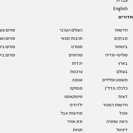
עברית
English
מדורים
חדשות
העולם הערבי
פורום צע
מבזקים
תרבות ופנאי
פורום נשו
ביטחוני
ספורט
פורום בי
פוליטי-מדיני
פורומים
פורום בי
בארץ
יהדות
בעולם
צרכנות
משפט ופלילים
אופנה
כלכלה ונדל"ן
מוסיקה
דעות
פיוטקאסט
חדשות המגזר
ילדודס
אוכל
מודעות אבל
כיפה שחורה
מזג אוויר
דיגיטל
תגיות