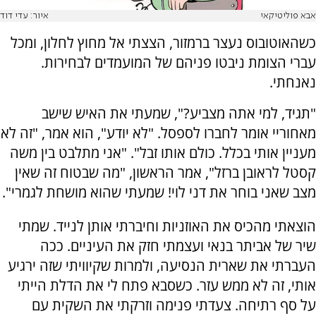
אבא פוליטיקאי
איור: עדי דוד
כשהאוטובוס נעצר ברמזור, הצצתי אל מחוץ לחלון, ומכל
עברי הצומת ניבטו פניהם של המועמדים לבחירות.
נאנחתי.
"תגיד, למי אתה מצביע?", שמעתי את האיש שישב
מאחוריי אומר לחברו לספסל. "לא יודע", הוא אמר, "זה לא
מעניין אותי בכלל. כולם אותו זבל". "אני מתלבט בין משה
קסטל לראובן ברזל", אמר הראשון, "מה שבטוח זה שאין
מצב שאני בוחר את דני לוי! שמעתי שהוא מושחת לגמרי".
הוצאתי מהכיס את האוזניות וחיברתי אותן לנייד. שמתי
שיר של אביתר בנאי ועצמתי חזק את העיניים. ככה
העברתי את שארית הנסיעה, ולמרות שקיוויתי שזה ירגיע
אותי, זה לא ממש עזר. כשסבא פתח לי את הדלת הייתי
על סף רתיחה. צעדתי פנימה וזרקתי את השקית עם