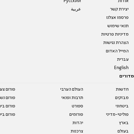
אודות
Pусский
יצירת קשר
عربية
פרסמו אצלנו
תנאי שימוש
מדיניות פרטיות
הצהרת נגישות
המייל האדום
עברית
English
מדורים
חדשות
העולם הערבי
פורום צע
מבזקים
תרבות ופנאי
פורום נשו
ביטחוני
ספורט
פורום בי
פוליטי-מדיני
פורומים
פורום בי
בארץ
יהדות
בעולם
צרכנות