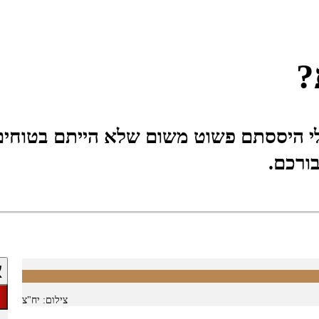
?
י היססתם פשוט משום שלא הייתם בטוחים
ורכם.
א
צילום: יח"צ