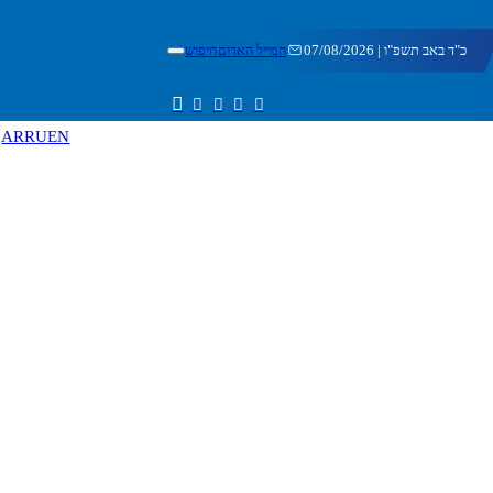
כ"ד באב תשפ"ו | 07/08/2026
המייל האדום
חיפוש
AR
RU
EN