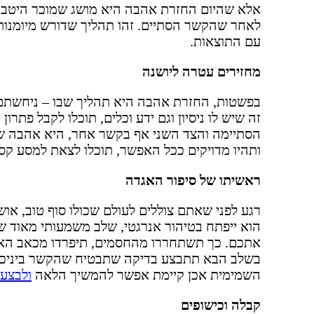
אלא שהיום החזרת אהבה היא מושג שמוכר היטב. זו
לאחר שהקשר הסתיים. זהו תהליך שדורש מיומנות 
עם התוצאות.
מחזירים עטרה ליושנה
בפשטות, החזרת אהבה היא תהליך שבו – ניחשתם נ
זה שיש לו ניסיון וגם ידע וכלים, תוכלו לקבל פתרו
הסתיימה והצד השני אף בקשר אחר, היא אהבה שא
ותהיו מדויקים ככל האפשר, תוכלו לצאת למסע קס
ראשיתו של סיפור האגדה
רגע לפני שאתם צוללים לעולם שכולו סוף טוב, או
הוא ייפתח בטיהור אנרגטי, שלב משמעותי מאוד 
אתכם. כך תשתחררו מהחסמים, תיפרדו מכאב האוב
בשלב הבא תתבצע בדיקה שתבטיח שהקשר ביניכם ה
השמימית אכן קיימת אפשר להמשיך הלאה
ולבצע
קבלה וכישופים