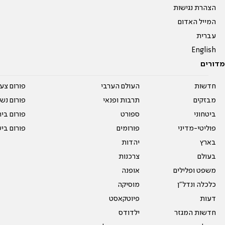
הצהרת נגישות
המייל האדום
עברית
English
מדורים
חדשות
העולם הערבי
פורום צע
מבזקים
תרבות ופנאי
פורום נשו
ביטחוני
ספורט
פורום בי
פוליטי-מדיני
פורומים
פורום בי
בארץ
יהדות
בעולם
צרכנות
משפט ופלילים
אופנה
כלכלה ונדל"ן
מוסיקה
דעות
פיוטקאסט
חדשות המגזר
ילדודס