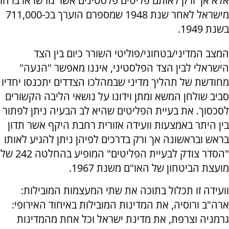
אלא אך ורק לאותם פליטים פלסטינים אשר גורשו או ברחו
מישראל לאחר שנת 1948 שמספרם הוערך בכ-711,000
בשנת 1949.
המצב המדיני/בטחוני/פוליטי השורר כיום בין הצד
הישראלי לבין הצד הפלסטיני, איננו מאפשר "הנעה"
מחודשת של תהליך מדיני שבמהלכו הצדדים יתכנסו יחדיו
סביב שולחן המשא ומתן וידונו על נושאי הליבה הקשורים
לסכסוך. את בעיית הפליטים שהיא לב הבעיה ניתן לפתור
בין היתר באמצעות וועידה אזורית רחבת היקף אשר תדון
בראש ובראשונה אך ורק בדרכים לפיהן ניתן להגיע לאותו
"הסדר צודק לבעיית הפליטים" המופיע בהחלטה 242 של
מועצת הביטחון של האו"ם משנת 1967.
וועידה זו תכלול בתוכה את שתי המעצמות המובילות:
ארה"ב ורוסיה, את המדינות המובילות באיחוד האירופי:
גרמניה וצרפת, את מדינת ישראל וכל אחת מהמדינות