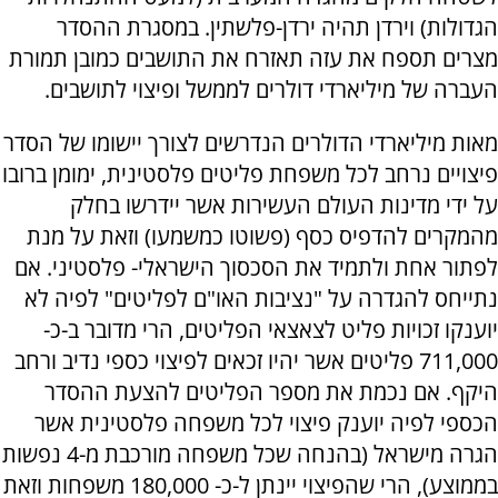
הגדולות) וירדן תהיה ירדן-פלשתין. במסגרת ההסדר
מצרים תספח את עזה תאזרח את התושבים כמובן תמורת
העברה של מיליארדי דולרים לממשל ופיצוי לתושבים.
מאות מיליארדי הדולרים הנדרשים לצורך יישומו של הסדר
פיצויים נרחב לכל משפחת פליטים פלסטינית, ימומן ברובו
על ידי מדינות העולם העשירות אשר יידרשו בחלק
מהמקרים להדפיס כסף (פשוטו כמשמעו) וזאת על מנת
לפתור אחת ולתמיד את הסכסוך הישראלי- פלסטיני. אם
נתייחס להגדרה על "נציבות האו"ם לפליטים" לפיה לא
יוענקו זכויות פליט לצאצאי הפליטים, הרי מדובר ב-כ-
711,000 פליטים אשר יהיו זכאים לפיצוי כספי נדיב ורחב
היקף. אם נכמת את מספר הפליטים להצעת ההסדר
הכספי לפיה יוענק פיצוי לכל משפחה פלסטינית אשר
הגרה מישראל (בהנחה שכל משפחה מורכבת מ-4 נפשות
בממוצע), הרי שהפיצוי יינתן ל-כ- 180,000 משפחות וזאת