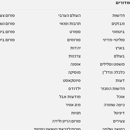
מדורים
חדשות
העולם הערבי
פורום צע
מבזקים
תרבות ופנאי
פורום נשו
ביטחוני
ספורט
פורום בי
פוליטי-מדיני
פורומים
פורום בי
בארץ
יהדות
בעולם
צרכנות
משפט ופלילים
אופנה
כלכלה ונדל"ן
מוסיקה
דעות
פיוטקאסט
חדשות המגזר
ילדודס
אוכל
מודעות אבל
כיפה שחורה
מזג אוויר
דיגיטל
תגיות
צעירים
פורום הריון ולידה
רפואה שלמה
פורום לקראת נישואין וזוגיות