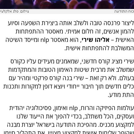
כוח התודעה
צילום: פלג אלקלעי
ליצור פרנסה טובה ולשלב אותה ביצירת השפעה וסיוע
להמון אנשים, זה חלום אמיתי. מאסטר ההתפתחות
האישית –
אליהו שירי
, הוא מאסטר
nlp
ומייסד השיטה
המשולבת להתפתחות אישית.
שירי מציג קורס חדשני, שמאמנים מעידים עליו כקורס
שמשלב את מרבית שיטות האימון הטובות והמתקדמות
בעולם. ולא רק זאת – שירי בנה קורס פרקטי ומהיר עם
כלים חדשים תוך חיבור ייחודי ויוצא דופן למקורות ותכנות
התת מודע.
עולמות הפיזיקה והרוח,
nlp
ואימון, פסיכולוגיה יהודית
ועסקים, הכל משתלב, בכדי להפוך את הייעוד שלנו
למקצוע מכניס. מהפיכת התודעה בישראל יוצרת מבנה
שהופך שליחות אישית למקצוע מצויין. את התהליך סיימו