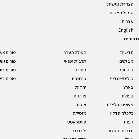
הצהרת נגישות
המייל האדום
עברית
English
מדורים
חדשות
העולם הערבי
פורום צע
מבזקים
תרבות ופנאי
פורום נשו
ביטחוני
ספורט
פורום בי
פוליטי-מדיני
פורומים
פורום בי
בארץ
יהדות
בעולם
צרכנות
משפט ופלילים
אופנה
כלכלה ונדל"ן
מוסיקה
דעות
פיוטקאסט
חדשות המגזר
ילדודס