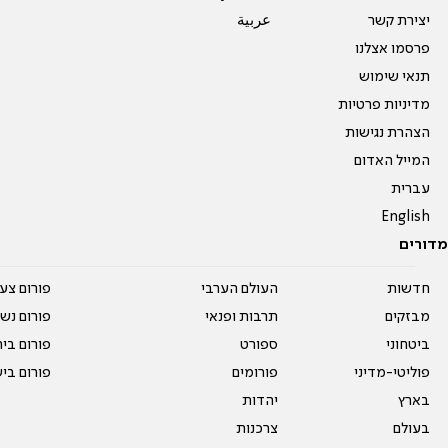
יצירת קשר
عربية
פרסמו אצלנו
תנאי שימוש
מדיניות פרטיות
הצהרת נגישות
המייל האדום
עברית
English
מדורים
חדשות
העולם הערבי
פורום צע
מבזקים
תרבות ופנאי
פורום נשו
ביטחוני
ספורט
פורום בי
פוליטי-מדיני
פורומים
פורום בי
בארץ
יהדות
בעולם
צרכנות