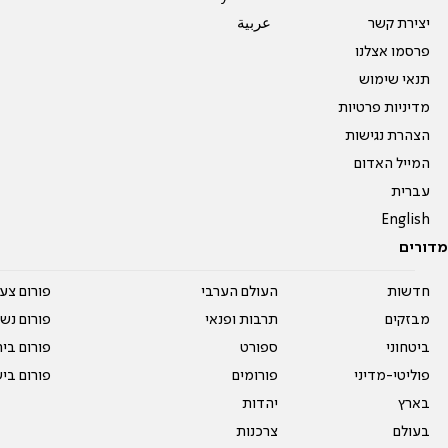
יצירת קשר
عربية
פרסמו אצלנו
תנאי שימוש
מדיניות פרטיות
הצהרת נגישות
המייל האדום
עברית
English
מדורים
חדשות
העולם הערבי
פורום צע
מבזקים
תרבות ופנאי
פורום נשו
ביטחוני
ספורט
פורום בי
פוליטי-מדיני
פורומים
פורום בי
בארץ
יהדות
בעולם
צרכנות