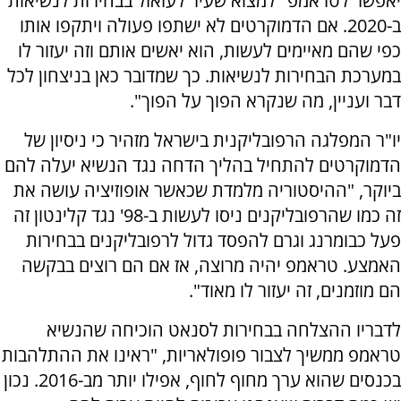
יאפשר לטראמפ ''למצוא שעיר לעזאזל בבחירות לנשיאות
ב-2020. אם הדמוקרטים לא ישתפו פעולה ויתקפו אותו
כפי שהם מאיימים לעשות, הוא יאשים אותם וזה יעזור לו
במערכת הבחירות לנשיאות. כך שמדובר כאן בניצחון לכל
דבר ועניין, מה שנקרא הפוך על הפוך".
יו"ר המפלגה הרפובליקנית בישראל מזהיר כי ניסיון של
הדמוקרטים להתחיל בהליך הדחה נגד הנשיא יעלה להם
ביוקר, "ההיסטוריה מלמדת שכאשר אופוזיציה עושה את
זה כמו שהרפובליקנים ניסו לעשות ב-98' נגד קלינטון זה
פעל כבומרנג וגרם להפסד גדול לרפובליקנים בבחירות
האמצע. טראמפ יהיה מרוצה, אז אם הם רוצים בבקשה
הם מוזמנים, זה יעזור לו מאוד".
לדבריו ההצלחה בבחירות לסנאט הוכיחה שהנשיא
טראמפ ממשיך לצבור פופולאריות, "ראינו את ההתלהבות
בכנסים שהוא ערך מחוף לחוף, אפילו יותר מב-2016. נכון