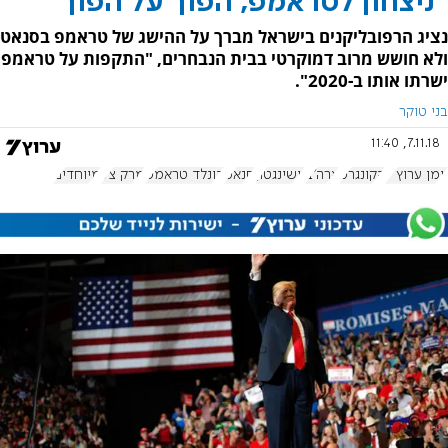
"ניצחון לטראמפ, הפוך על הפוך"
נציג הרפובליקנים בישראל מברך על ההישג של טראמפ בסנאט
ולא חושש מרוב דמוקרטי בבית הנבחרים, "התקפות על טראמפ
ישרתו אותו ב-2020".
בני טוקר
7.11.18, 11:40
יומן ערוץ 7
הקונגרס
ארה"ב
וושינגטון
סנאט
דונלד טראמפ
מרק צל
מיוחדים