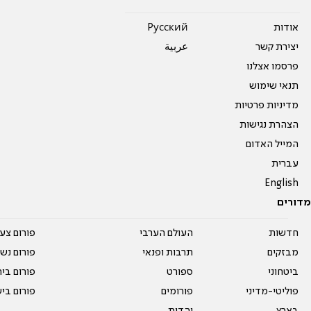
אודות
Pусский
יצירת קשר
عربية
פרסמו אצלנו
תנאי שימוש
מדיניות פרטיות
הצהרת נגישות
המייל האדום
עברית
English
מדורים
חדשות
העולם הערבי
פורום צע
מבזקים
תרבות ופנאי
פורום נשו
ביטחוני
ספורט
פורום בי
פוליטי-מדיני
פורומים
פורום בי