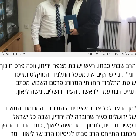
משה ליאון עם הרב שבתאי סבתו
צילום: דניאל לוי
הרב שבתי סבתו, ראש ישיבת מצפה יריחו, זוכה פרס חינוך
חמ"ד, מי שהקים את מפעל התלמוד המוקלט ומייסד
שיטת התלמוד החזותי המדורג פרסם השבוע מכתב
תמיכה במועמד לראשות העיר ירושלים, משה ליאון.
"מן הראוי לכל אדם, שציביונה המיוחד, המרומם והמאחד
של ירושלים כעיר שחוברה לה יחדיו, ושבה כל ישראל
נעשים חברים, לתמוך במר משה ליאון", כתב הרב. בהמשך
מכתבו התייחס הרב סבתו לניסיונו הרב של ליאון, "מר