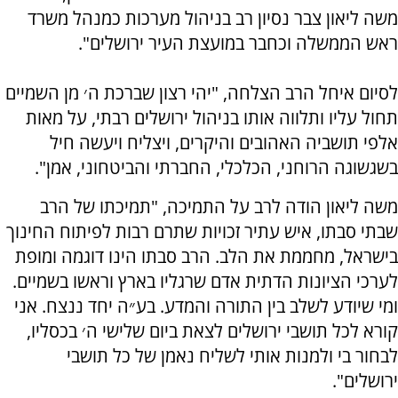
משה ליאון צבר נסיון רב בניהול מערכות כמנהל משרד
ראש הממשלה וכחבר במועצת העיר ירושלים".
לסיום איחל הרב הצלחה, "יהי רצון שברכת ה׳ מן השמיים
תחול עליו ותלווה אותו בניהול ירושלים רבתי, על מאות
אלפי תושביה האהובים והיקרים, ויצליח ויעשה חיל
בשגשוגה הרוחני, הכלכלי, החברתי והביטחוני, אמן".
משה ליאון הודה לרב על התמיכה, "תמיכתו של הרב
שבתי סבתו, איש עתיר זכויות שתרם רבות לפיתוח החינוך
בישראל, מחממת את הלב. הרב סבתו הינו דוגמה ומופת
לערכי הציונות הדתית אדם שרגליו בארץ וראשו בשמיים.
ומי שיודע לשלב בין התורה והמדע. בע״ה יחד ננצח. אני
קורא לכל תושבי ירושלים לצאת ביום שלישי ה׳ בכסליו,
לבחור בי ולמנות אותי לשליח נאמן של כל תושבי
ירושלים".