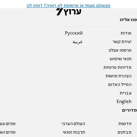
מצאתם טעות או פרסומת לא ראויה? דווחו לנו
פנו אלינו
אודות
Pусский
יצירת קשר
عربية
פרסמו אצלנו
תנאי שימוש
מדיניות פרטיות
הצהרת נגישות
המייל האדום
עברית
English
מדורים
חדשות
העולם הערבי
פורום צע
מבזקים
תרבות ופנאי
פורום נשו