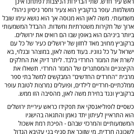
ראש עיר חדש. שתי הברירות הניצבות לפתחנו אינן
מושלמות. עופר ברקוביץ הוא צעיר וחסר ניסיון ניהולי
משמעותי. משה לאון הוא מנוסה אך הוא נושא עימו שובל
ארוך של חקירות משטרתיות וחשדות. ההבדל המשמעותי
ביותר ביניהם הוא באופן שבו הם רואים את ירושלים.
ברקוביץ מחויב מאד לחזון של ירושלים כעיר של כל עם
ישראל על כל גווניו. בעוד משה לאון, במוצהר ובגלוי, בא
לשרת את המגזר החרדי בלבד. ליתר דיוק את החלקים
הקיצוניים והמסתגרים של המגזר החרדי. תשאלו את
מרבית "החרדים החדשים" המבקשים למשל בתי ספר
ממלכתיים-חרדיים לילדים, ופועלים נמרצות לטובת עופר
ברקוביץ ונגד בחירת משה לאון, מהסיבה הזו ממש.
כשסיים לופוליאנסקי את תפקידו כראש עיריית ירושלים
הוא התראיין לעיתון יתד נאמן והתגאה בהישגיו
המשמעותיים והמרכזי שבהם - הפיכת רמת אשכול
לשכונה חרדית. מי שזוכר את סניף בני עקיבא הגדול