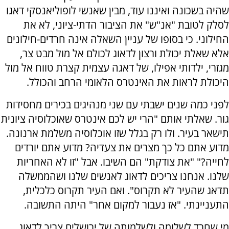
שהיה בשכונה ואיננו עוד, מבין שאנשי לופוליאנסקי דאגו
לסלק לטובת "אנ"ש" את הציבור הדתי-ציוני, לא את
החילוני. כי בסופו של עניין השאלה אינה חרדים-חילונים
אלא שאלת יכולת ורצון לדאוג לכולם אל מול מבט צר,
מגזרי, ילדותי אפילו, של דאגה עצמית קצרת טווח אל מול
היכולת לראות את האינטרס הלאומי הרחב והכולל.
לפני כמה שנים ישבתי עם שני מנהיגים בכירים מחסידות
גור. שאלתי אותם "הרי יש לכם אינטרס שאוכלוסיה ציונית
תישאר בעיר. ולו רק בגלל שזו אוכלוסיה משלמת ארנונה.
מדוע אתם כל כך מצרים את צעדיה? מדוע אתם יורדים
לחייה?" "את צודקת" הם השיבו. אבל "זו לא האחריות
שלנו. אנחנו צריכים לדאוג לאנשים שלנו ושהממשלה
תדאג שהעיר לא תקרוס". ואם העיר תקרוס כלכלית,
התעניינתי. "אז נעבור למקום אחר" היתה התשובה.
מי שחרד לשלומה ולשלמותה של ירושלים צריך לדאוג