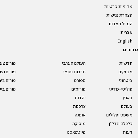
מדיניות פרטיות
הצהרת נגישות
המייל האדום
עברית
English
מדורים
חדשות
העולם הערבי
פורום צע
מבזקים
תרבות ופנאי
פורום נשו
ביטחוני
ספורט
פורום בי
פוליטי-מדיני
פורומים
פורום בי
בארץ
יהדות
בעולם
צרכנות
משפט ופלילים
אופנה
כלכלה ונדל"ן
מוסיקה
דעות
פיוטקאסט