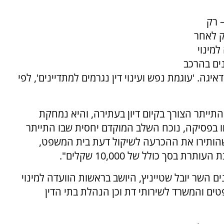
חדשים – רק
עתירה לבג"ץ באפריל 2018 ורק לאחר
מינוי
נים בהרכב
יגה. 'עוגמת נפש ועינוי דין נגרמים למתדיינים', לפי
שמונו 24 דיינים חדשים, התייתר הצורך בקיום דיון בעתירה, והיא נמחקת
וו בפסיקה, נוכח השלב המוקדם יחסית שבו התייתר
ון בעתירה, ובשים לב לעמדת המשיבים 1-6 שהותירו את ההכרעה לשיקול דעת בית המשפט,
 השר יובל שטייניץ, היושב בראשות הוועדה למינוי
ם והמשרד לשירותי דת וכן הנהלת בתי הדין