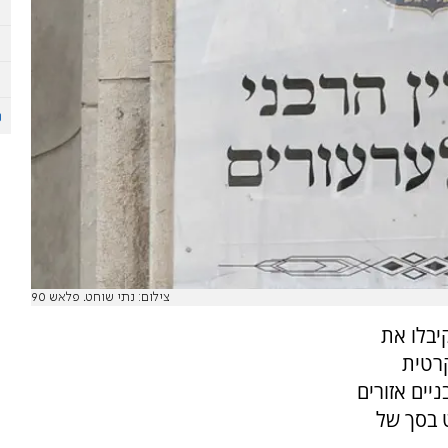
צילום: נתי שוחט. פלאש 90
יבלו את
רטית
יים אזורים
 בסך של