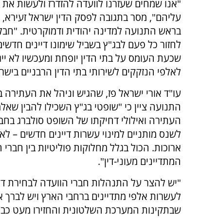
"אנו שמחים שעזרנו לוועדה להזדרז ולעשות את 
עליהם", מסר בתגובה לפסק הדין ישראל זעירא, 
בראש התנועה למדינה יהודית ודמוקרטית. "חבל
לחזור כל פעם לבג"ץ בשביל שימונו דיינים חדשים.
שכעת העומס על בתי הדין יופחת ומעכשיו לא יי
לאלפי הנזקקים לשירותי בתי הדין הרבניים בישר
עו"ד אורי ישראל פז, שהגיש וניהל את העתירה 
התנועה ציין כי "שופטי בג"ץ השכילו להבין שא
העתירה ואילולי דחיקתו של השופט סולברג בחבר
לשנס מותניים למינוי עשרות דיינים חדשים – לא
ארוכות. הכול בגלל מחלוקות פוליטיות בין חברי ה
המתדיינים מעוני-דין".
"יש להצר על התנהלות חברי הוועדה לבחירת דיי
לעשרות אלפי מתדיינים ברחבי הארץ ויש לברך א
שבתקינות המערכת השלטונית והחזירו מעט כבוד