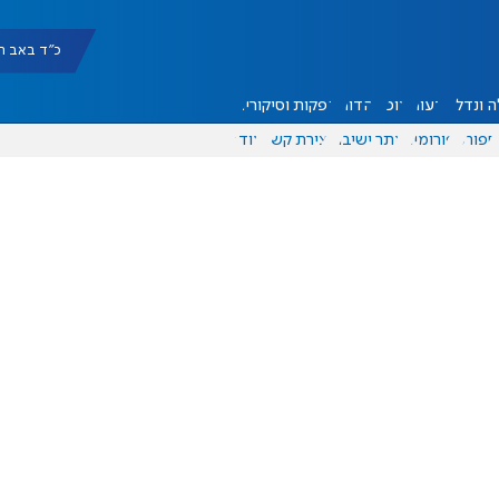
כ"ד באב תשפ"ו |
 ונדל"ן
דעות
אוכל
יהדות
הפקות וסיקורים
ספורט
פורומים
אתר ישיבה
יצירת קשר
עוד