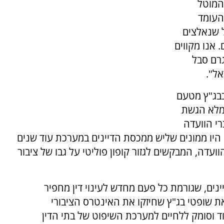
המוטל
העומד
 שנאלצים
 אנו מקווים
גרם סבל
אל".
בבג"ץ מטעם
למלא הגשת
י הוועדה
 היו ממונים שליש ממכסת הדיינים במערכת עוד שנים
וועדה, המבקשים לגזור קופון פוליטי על גבו של ציבור
נים, שגורמת כל פעם מחדש לעינוי דין מחפיר
ת שופטי בג"ץ שחיזקו את האינטרס הציבורי
 וסומק ללחיים למערכת השיפוט של בתי הדין