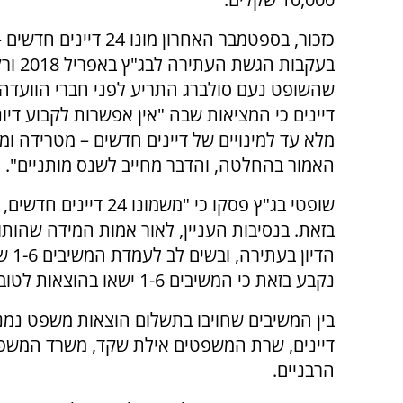
כזכור, בספטמבר האחרון מונו 24 דיינים 
בעקבות הגשת ה
שהשופט נעם סולברג התריע לפני חברי הוועדה ל
דיינים כי המציאות שבה "אין אפשרות לקבוע דיו
מלא עד למינויים של דיינים חדשים – מטרידה ומדא
האמור בהחלטה, והדבר מחייב לשנס מותניים".
שופטי בג"ץ פסקו כי "מ
בזאת. בנסיבות העניין, לאור אמות המידה שהות
הדי
נקבע בזאת כי המשיבים 1-6 ישאו בהוצאות לטובת העותרת בסך כולל של 10,000 שקלים".
בין המשיבים שחויבו בתשלום הוצאות משפט נמנים
דיינים, שרת המשפטים אילת שקד, משרד המשפטי
הרבניים.