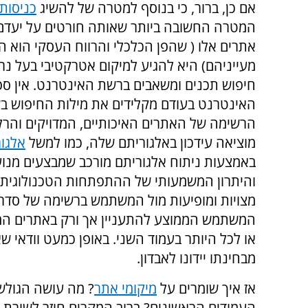
אם כן, ברור, כי בנוסף למטרה של להשיג
כניסות
המטרה החשובה ביותר שאותה חורטים על יעדם
אתרים אלו ( שהפן הכלכלי והרווח העסקי הוא ה
מעייניהם) היא להגיע למיקום אטרקטיבי בעל נרא
חיפוש תכנים ומשאבים ברשת האינטרנט. אין ספ
האינטרנט בעודם מקלידים את מילות החיפוש 
הרשימה של האתרים האיכותיים, המדויקים והרלו
מוציאה עידכון באלגוריתם שלה, כמו למשל
אלגו
באמצעות ניתוח אלגוריתם מורכב שמבצעים מנוע
והיתרון המשמעותי של ההתפתחות הטכנולוגית ב
מצויות ומופיעות מול המשתמש ברשימה של סדר ה
המשתמש הממוצע להתעניין אך ורק באתרים המו
או לכל היותר בעמוד השני. באופן כמעט וודאי 
מבחינתו יידונו לאבדון.
אז איך שומרים על
מיקומי אתר
? מה עושה הגולש 
העמודים הראשונים? ברוב המקרים חוזר לשורת