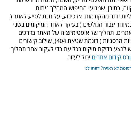
ה, כמובן, שמנועי החיפוש המהלך ניתוח
ות יותר מהקודמות. אז כידוע, על מנת לסייע לאתר (
במיוחד עבור הגולשים ( בעיקר לאחד המיקומים בשני
אתרים. תהליך של אופטימיזציה של האתר בדרכים
שונות: שיפור איכות התוכן, השמטת תקלות טכניות הרסניות ( דוגמת שגיאת 404), שילוב קישורים
 יש לבצע בדיקת מיקום בכל עת כדי לעקוב אחר תהליך
רס קידום אתרים
יכול לעזור.
ומת לא ראויה? דווחו לנו