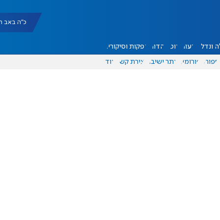
כ"ה באב תשפ"ו |
 ונדל"ן
דעות
אוכל
יהדות
הפקות וסיקורים
ספורט
פורומים
אתר ישיבה
יצירת קשר
עוד