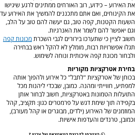
את האירוע – כידוע, רוב האורחים ממתינים לרגע שיגישו
את הקינוחים, ואם אתם מתכננים להמשיך את האירוע עד
השעות הקטנות, קפה טוב, גם יעשה להם טוב על הלב,
וגם יאפשר להם לשמר את האנרגיות.
חשוב לציין כי שתערכו בירורים לגבי השכרת
מכונות קפה
תגלו אפשרויות רבות, מומלץ לא להקל ראש בבחירה
ולבחור מכונת קפה איכותית ונוחה לשימוש.
בחירת אטרקציות מקוריות
בכוחן של אטרקציות "לתבל" כל אירוע ולהפוך אותה
למפתיע, חווייתי ומהנה. כמובן, שבכדי ליהנות מכל
התועלות הטמונות באטרקציות, חשוב לבחור אותן
בקפידה תוך שימת דגש על פרמטרים כגון: תקציב, קהל
המוזמנים של האירוע (ילדים, מבוגרים או קהל מעורב),
וכמובן, טרנדים והעדפות אישיות.
הצטרפו לקבוצת הוואטצאפ של ערוץ 7