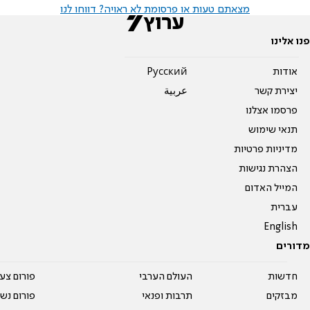
מצאתם טעות או פרסומת לא ראויה? דווחו לנו
פנו אלינו
אודות
Pусский
יצירת קשר
عربية
פרסמו אצלנו
תנאי שימוש
מדיניות פרטיות
הצהרת נגישות
המייל האדום
עברית
English
מדורים
חדשות
העולם הערבי
פורום צע
מבזקים
תרבות ופנאי
פורום נשו