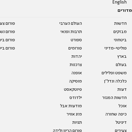
English
מדורים
חדשות
העולם הערבי
פורום צע
מבזקים
תרבות ופנאי
פורום נשו
ביטחוני
ספורט
פורום בי
פוליטי-מדיני
פורומים
פורום בי
בארץ
יהדות
בעולם
צרכנות
משפט ופלילים
אופנה
כלכלה ונדל"ן
מוסיקה
דעות
פיוטקאסט
חדשות המגזר
ילדודס
אוכל
מודעות אבל
כיפה שחורה
מזג אוויר
דיגיטל
תגיות
צעירים
פורום הריון ולידה