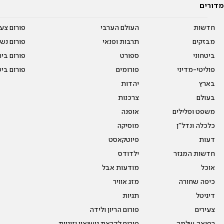
מדורים
חדשות
העולם הערבי
פורום צע
מבזקים
תרבות ופנאי
פורום נשו
ביטחוני
ספורט
פורום בי
פוליטי-מדיני
פורומים
פורום בי
בארץ
יהדות
בעולם
צרכנות
משפט ופלילים
אופנה
כלכלה ונדל"ן
מוסיקה
דעות
פיוטקאסט
חדשות המגזר
ילדודס
אוכל
מודעות אבל
כיפה שחורה
מזג אוויר
דיגיטל
תגיות
צעירים
פורום הריון ולידה