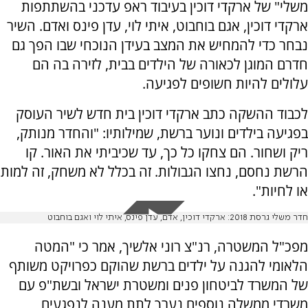
משלי" של ארקדי דוכין בעיבוד ראפ עדכני בהשתתפות
ארקדי דוכין, אגם בוחבוט, איתי לוי, עדן פינס ואדם. השיר
נבחר כדי להמחיש את המצב בעידן הנוכחי שבו הפך גם
חדרם המוגן לכאורה של הילדים בבית, לזירה בה הם
עלולים להיות חשופים לפגיעה.
לכבוד ההשקה כתב ארקדי דוכין בית חדש לשיר העוסק
בפגיעה בילדים ונוער ברשת, שמילותיו: "והחדר מנותק,
ריק ושחור. הם צחקו כל כך, עד שכיביתי את האור. קו
הרשת נחסם, נחצו הגבולות. זה בכלל לא משחק, זה למות
או לחיות".
חדר משלי גרסת 2018: ארקדי דוכין, אדם, עדן פינס, איתי לוי ואגם בוחבוט
מפכ"ל המשטרה, רנ"צ רוני אלשיך, אמר כי "המטה
הלאומי להגנה על ילדים ברשת שהוקם כפרויקט משותף
של המשרד לביטחון פנים ומשטרת ישראל ובשת"פ עם
משרדי ממשלה נוספים נערך לתת מענה לנפגעים