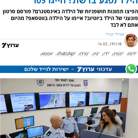
הילד נפגע ברשת? חייגו 105
הפיצו תמונות חושפניות של הילדה באינסטגרם? פורסם סרטון
פוגעני של הילד ביוטיוב? איימו על הילדה בווטסאפ? מהיום
אתם לא לבד
אורלי הררי
19.11.18, 14:02
אלימות
אינטרנט
ילדים
יוטיוב
הטרדות
WhatsApp
וואטסאפ