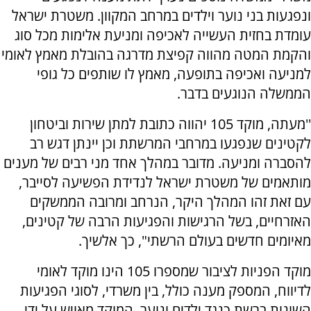
ונפגעות בני נוער וילדים במרחב המקוון. משטרת ישראל
עומדת בחזית העשייה לאכיפה ומניעת אלימות מכל סוג
והקמת המטה מהווה קפיצת מדרגה בהובלת מאמץ לאומי
למניעה ואכיפה בתופעה, מאמץ לו שותפים כל גופי
הממשלה הנוגעים בדבר.
''מעתה, מוקד 105 יהווה כתובת למתן שירות וביטחון
לקטינים שנפגעו במרחבי המרשתת וכן יינתן דגש רב
להסברה ומניעה. מדובר במהלך אחד מני רבים של מענים
מותאמים של משטרת ישראל לנדידת הפשיעה לסייבר,
עם זאת זהו המהלך היקר, הנרחב ומרובה הממשקים
האזרחיים, בשל הרגישות והפגיעות הרבה של קטינים,
מאיומים חדשים בעולם הרשתי", כך אלשיך.
מוקד הפניות לציבור שמספרו 105 הינו מוקד לאומי
לדיווח, המספק מענה כולל, בין משרדי, לסוגי הפגיעות
השונות ברשת כנגד ילדים ונוער. המוקד מאויש על ידי