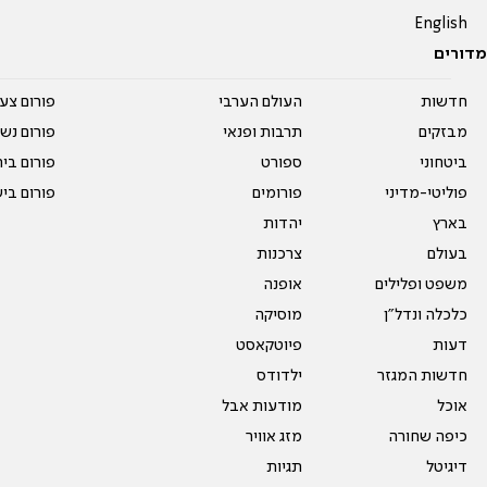
English
מדורים
חדשות
העולם הערבי
פורום צע
מבזקים
תרבות ופנאי
פורום נשו
ביטחוני
ספורט
פורום בי
פוליטי-מדיני
פורומים
פורום בי
בארץ
יהדות
בעולם
צרכנות
משפט ופלילים
אופנה
כלכלה ונדל"ן
מוסיקה
דעות
פיוטקאסט
חדשות המגזר
ילדודס
אוכל
מודעות אבל
כיפה שחורה
מזג אוויר
דיגיטל
תגיות