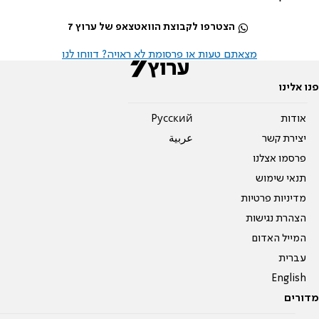
הצטרפו לקבוצת הוואטצאפ של ערוץ 7
מצאתם טעות או פרסומת לא ראויה? דווחו לנו
פנו אלינו
אודות
Pусский
יצירת קשר
عربية
פרסמו אצלנו
תנאי שימוש
מדיניות פרטיות
הצהרת נגישות
המייל האדום
עברית
English
מדורים