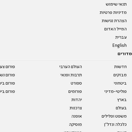
תנאי שימוש
מדיניות פרטיות
הצהרת נגישות
המייל האדום
עברית
English
מדורים
חדשות
העולם הערבי
פורום צע
מבזקים
תרבות ופנאי
פורום נשו
ביטחוני
ספורט
פורום בי
פוליטי-מדיני
פורומים
פורום בי
בארץ
יהדות
בעולם
צרכנות
משפט ופלילים
אופנה
כלכלה ונדל"ן
מוסיקה