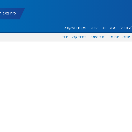
כ"ה באב תשפ"ו |
 ונדל"ן
דעות
אוכל
יהדות
הפקות וסיקורים
ספורט
פורומים
אתר ישיבה
יצירת קשר
עוד