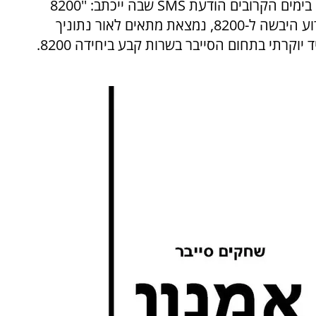
חלק מהלוחמים שמשתחררים במרץ 2019 יקבלו בימים הקרובים הודעת SMS שבה ייכתב: ''8200
קוראת לך! במסגרת פרויקט שיתופי פעולה בין זרוע היבשה ל-8200, נמצאת מתאים לאור נתוניך
האישיים ושירותך הצבאי כלוחם, להתמיין לתפקיד יוקרתי בתחום הסייבר בשרות קבע ביחידה 8200.