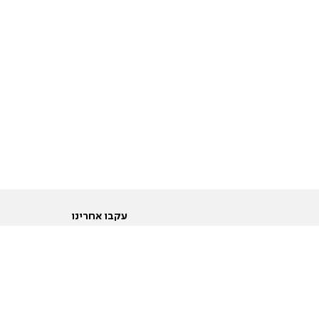
עקבו אחרינו
ות
טוויטר
ם הריון ולידה
פייסבוק
ום לקראת נישואין וזוגיות
אינסטגרם
ום צעירים מעל עשרים
יוטיוב