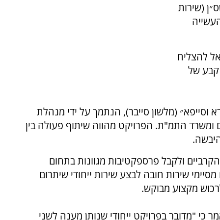
״ן (שירות
העשייה
אל להצליח
 קבע של
סייפא״ (מלשון סייבר), הנתמך על ידי מנהלת
ם ומשרד התמ"ת. הפרויקט מהווה שיתוף פעולה בין
היבשה.
קרביים ולקבל פרספקטיבות מגוונות בתחום
מסיימי שירות חובה לבצע שירות ייחודי שיתרום
כוש מקצוע מבוקש.
רויקטים בסייבר ביחידה 8200, ט׳, אמר כי "מדובר בפרויקט ייחודי שנותן מענה לשני