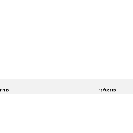
פנו אלינו
מדור
אודות
Pусский
חד
יצירת קשר
عربية
מב
פרסמו אצלנו
בי
תנאי שימוש
פו