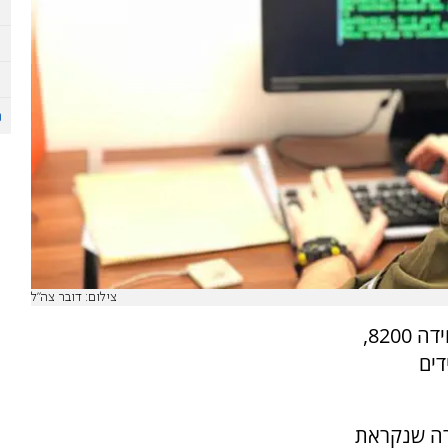
צילום: דובר צה"ל
״שדות ירוקים״, פרויקט חדש של זרוע היבשה ויחידה 8200,
דים
רה שנקראת