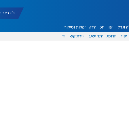
כ"ג באב תשפ"ו |
 ונדל"ן
דעות
אוכל
יהדות
הפקות וסיקורים
ספורט
פורומים
אתר ישיבה
יצירת קשר
עוד