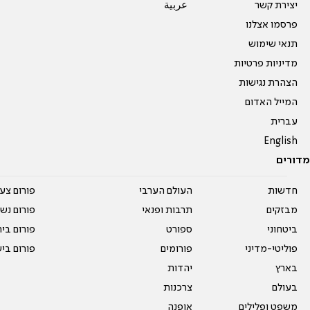
יצירת קשר
عربية
פרסמו אצלנו
תנאי שימוש
מדיניות פרטיות
הצהרת נגישות
המייל האדום
עברית
English
מדורים
חדשות
העולם הערבי
פורום צע
מבזקים
תרבות ופנאי
פורום נשו
ביטחוני
ספורט
פורום בי
פוליטי-מדיני
פורומים
פורום בי
בארץ
יהדות
בעולם
צרכנות
משפט ופלילים
אופנה