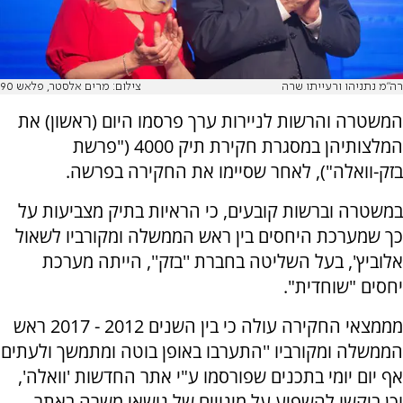
רה"מ נתניהו ורעייתו שרה
צילום: מרים אלסטר, פלאש 90
המשטרה והרשות לניירות ערך פרסמו היום (ראשון) את
המלצותיהן במסגרת חקירת תיק 4000 ("פרשת
בזק-וואלה"), לאחר שסיימו את החקירה בפרשה.
במשטרה וברשות קובעים, כי הראיות בתיק מצביעות על
כך שמערכת היחסים בין ראש הממשלה ומקורביו לשאול
אלוביץ', בעל השליטה בחברת ''בזק'', הייתה מערכת
יחסים "שוחדית".
מממצאי החקירה עולה כי בין השנים 2012 - 2017 ראש
הממשלה ומקורביו ''התערבו באופן בוטה ומתמשך ולעתים
אף יום יומי בתכנים שפורסמו ע"י אתר החדשות 'וואלה',
וכן ביקשו להשפיע על מינויים של נושאי משרה באתר