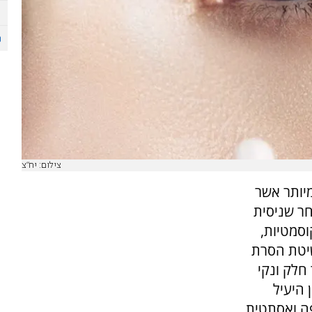
צילום: יח"צ
יותר אשר
חר שניסית
וסמטיות,
שיטת הסרת
חלק ונקי
 היעיל
פה ואסתטית