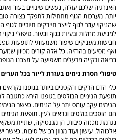
האנרגיה שלכם עולה, נעשים שינויים בעור ואתם 
יותר. מערכות הגוף מתחילות לתפקד בצורה טובה 
שהניקוי עוזר לגוף לייצר חיידקים חיוביים לגוף הח
למניעת מחלות ובעיות בגוף ובעור. טיפולי ניקוי 
חבישות מעניקים שיפור משמעותי לתופעות גופני
ואף מסיעים בהרזיה. כל אלה קורים מכיוון שמער
בריאה ונקייה מרעלים משפיעה על מצבנו הגופני
טיפולי הסרת נימים בעזרת לייזר בכל הערים
כלי הדם הדקים והקטנים ביותר בגופנו נקראים נ
תופעת הנימים הבולטים בגופנו הירא כתגובה ל
הנימים עקב עומס יתר על הנימים. כאשר הנימי
הם הופכים בולטים ונראים לעין. תופעת הנימים 
נגרמת מכמה סיבות, הן מגנטיקה, שתיית משקאו
אלכוהול, עישון ועוד מגוון רב של סיבות. כאשר יש
בולטים ברגליים הם לא רק נראים לעין אלה אף מ