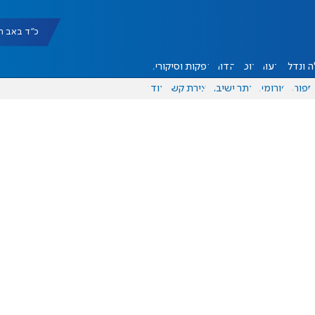
כ"ד באב תשפ"ו |
 ונדל"ן
דעות
אוכל
יהדות
הפקות וסיקורים
ספורט
פורומים
אתר ישיבה
יצירת קשר
עוד