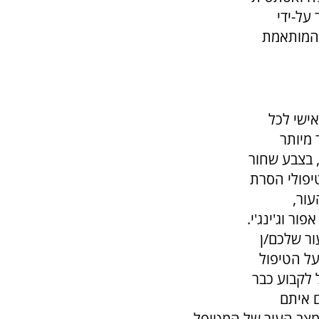
על-ידי
 המותאמת
אישי לכל
 מיותר
 בצבע שחור
יפולי הסרת
עור,
ור וג'ינג'י.
ור שלכם/ן
על הטיפול
 לקבוע כבר
ם איתם
מצב העור של המטופל.