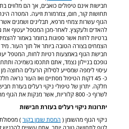
חבישות אינם טיפולים כואבים, אך הם מלווים בת
תחושות קור, חום, צמרמורת וזיעה. המטרה הינה
הגוף עשרות צמחי מרפא, תבלינים ושמנים אשר י
להאדים ולעקצץ. לאחר-מכן המטפל יעטוף את ג
ברטיות לחות אשר ספוגות בחומר באמור להצמיד
הצמחים בצורה הטובה ביותר אל תוך העור. מיד 
חבישת הגוף באמצעות רטיות לחות, המטפל יעט
גופכם בניילון נצמד, אתם תתכסו בשמיכה ותתחב
עיסוי לימפה שמסייע לסילוק הרעלים החוצה מן 
כ- 45 דקות הטיפול מסתיים ואז העור נראה ח
חלקה. יתרון של טיפולי ניקוי רעלים בעזרת חביש
לשרוף כ- 800 קלוריות, אשר מנקות את הגוף מרעלים.
יתרונות ניקוי רעלים בעזרת חבישות
ניקוי הגוף מהשומן (
המסת שומן בקור
) מפסולת 
לגוף לתחושה טובה יותר, אתם עשויים להרגיש ק