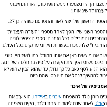
למצבו הן היו נשמעות ממש מופרכות, האו התחייבתי
לעצמו להשיג אותן!
הספר הראשון שלו יצא לאור והתפרסם כשהיה בן 27.
והספר השני שלו הפך לאחד מספרי “העזרה העצמית”
הנמכרים והמובילים בכל הזמנים! ספרי ה”פסיכולוגיה
החיובית” שלו נמכרו בעשרות מיליוני עותקים בכל העולם.
שוב אנו מוצאים כאן את אותו המודל. כמו לואיז היי, טוני
רובינס פשוט הפך את הקערה על פיה בהחלטה של רגע.
הוא הגיע לסף כאב כל כך גדול, עד שהוא הבין שהוא לא
יכול להמשיך לנהל את חייו כפי שהם כיום.
אמביציה של איכר
ג'ים רוהן נולד למשפחת
איכרים
ב
איידהו
.
הוא עזב את
ה
קולג
'
לאחר שנת לימודים אחת בלבד, הקים משפחה,