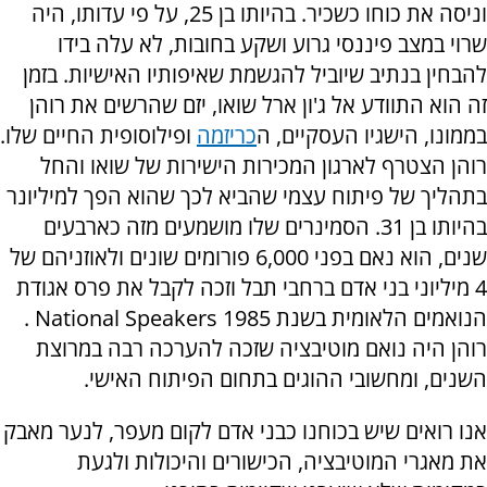
וניסה את כוחו כשכיר. בהיותו בן 25, על פי עדותו, היה
שרוי במצב פיננסי גרוע ושקע בחובות, לא עלה בידו
להבחין בנתיב שיוביל להגשמת שאיפותיו האישיות. בזמן
זה הוא התוודע אל ג'ון ארל שואו, יזם שהרשים את רוהן
בממונו, הישגיו העסקיים, ה
כריזמה
ופילוסופית החיים שלו.
רוהן הצטרף לארגון המכירות הישירות של שואו והחל
בתהליך של פיתוח עצמי שהביא לכך שהוא הפך למיליונר
בהיותו בן 31. הסמינרים שלו מושמעים מזה כארבעים
שנים, הוא נאם בפני 6,000 פורומים שונים ולאוזניהם של
4 מיליוני בני אדם ברחבי תבל וזכה לקבל את פרס אגודת
הנואמים הלאומית בשנת 1985
National Speakers
.
רוהן היה נואם מוטיבציה שזכה להערכה רבה במרוצת
השנים, ומחשובי ההוגים בתחום הפיתוח האישי
.
אנו רואים שיש בכוחנו כבני אדם לקום מעפר, לנער מאבק
את מאגרי המוטיבציה, הכישורים והיכולות ולגעת