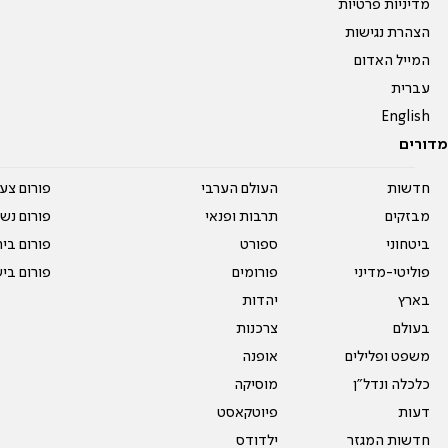
מדיניות פרטיות
הצהרת נגישות
המייל האדום
עברית
English
מדורים
חדשות
העולם הערבי
פורום צע
מבזקים
תרבות ופנאי
פורום נשו
ביטחוני
ספורט
פורום בי
פוליטי-מדיני
פורומים
פורום בי
בארץ
יהדות
בעולם
צרכנות
משפט ופלילים
אופנה
כלכלה ונדל"ן
מוסיקה
דעות
פיוטקאסט
חדשות המגזר
ילדודס