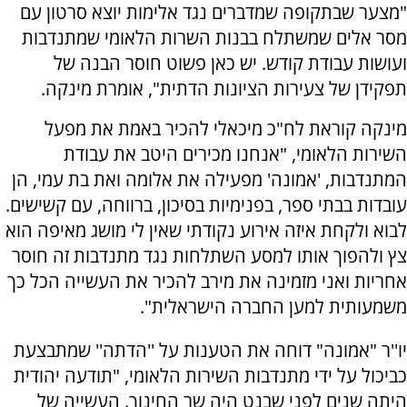
"מצער שבתקופה שמדברים נגד אלימות יוצא סרטון עם
מסר אלים שמשתלח בבנות השרות הלאומי שמתנדבות
ועושות עבודת קודש. יש כאן פשוט חוסר הבנה של
תפקידן של צעירות הציונות הדתית", אומרת מינקה.
מינקה קוראת לח"כ מיכאלי להכיר באמת את מפעל
השירות הלאומי, "אנחנו מכירים היטב את עבודת
המתנדבות, 'אמונה' מפעילה את אלומה ואת בת עמי, הן
עובדות בבתי ספר, בפנימיות בסיכון, ברווחה, עם קשישים.
לבוא ולקחת איזה אירוע נקודתי שאין לי מושג מאיפה הוא
צץ ולהפוך אותו למסע השתלחות נגד מתנדבות זה חוסר
אחריות ואני מזמינה את מירב להכיר את העשייה הכל כך
משמעותית למען החברה הישראלית".
יו''ר "אמונה" דוחה את הטענות על ''הדתה'' שמתבצעת
כביכול על ידי מתנדבות השירות הלאומי, "תודעה יהודית
היתה שנים לפני שבנט היה שר החינוך. העשייה של