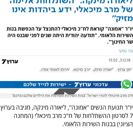
ליאורה מינקה: "השתלחות אלימה
של מרב מיכאלי, ידע ביהדות אינו
מזיק''
יו"ר "אמונה" קוראת לח"כ מיכאלי להתנצל על הכפשת בנות
השירות הלאומי. "תודעה יהודית היתה שנים לפני שבנט היה
שר החינוך".
בני טוקר
3.12.18, 15:02
יומן ערוץ 7
ליאורה מינקה
מרב מיכאלי
שירות לאומי אזרחי
ח״כ מרב מיכאלי להורי ישראל: ״בנות השירות מסיתות את הילדים שלכם נגדכם״
יו"ר תנועת הנשים ''אמונה'', ליאורה מינקה, מגיבה בערוץ
7 לסרטון ההשתלחות של ח"כ מרב מיכאלי (המחנה
הציוני) בבנות השירות הלאומי.