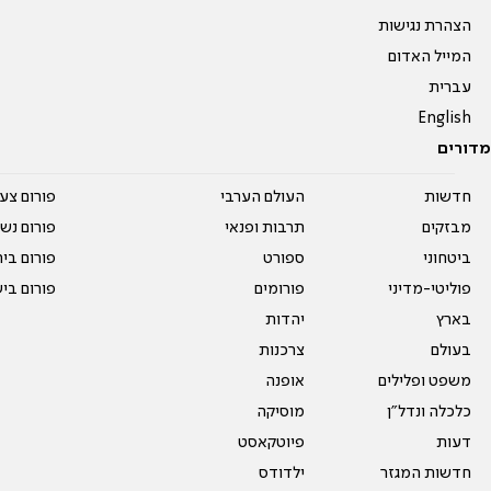
הצהרת נגישות
המייל האדום
עברית
English
מדורים
חדשות
העולם הערבי
פורום צע
מבזקים
תרבות ופנאי
פורום נשו
ביטחוני
ספורט
פורום בי
פוליטי-מדיני
פורומים
פורום בי
בארץ
יהדות
בעולם
צרכנות
משפט ופלילים
אופנה
כלכלה ונדל"ן
מוסיקה
דעות
פיוטקאסט
חדשות המגזר
ילדודס