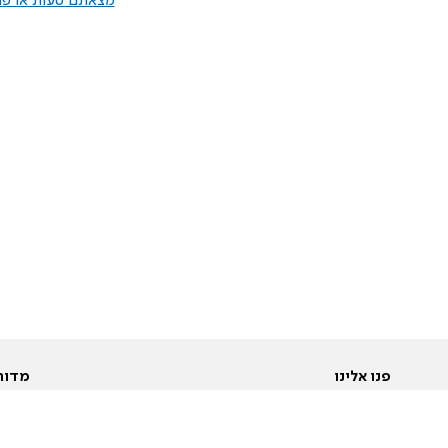
מצאתם טעות או פרס
פנו אלינו
מדור
אודות
Pусский
חד