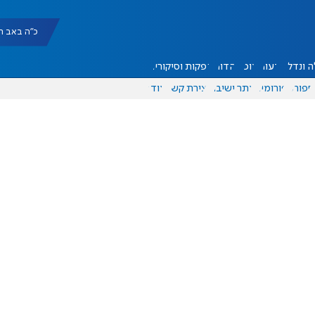
כ"ה באב תשפ"ו |
 ונדל"ן
דעות
אוכל
יהדות
הפקות וסיקורים
ספורט
פורומים
אתר ישיבה
יצירת קשר
עוד