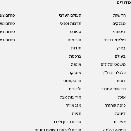
מדורים
חדשות
העולם הערבי
פורום צע
מבזקים
תרבות ופנאי
פורום נשו
ביטחוני
ספורט
פורום בי
פוליטי-מדיני
פורומים
פורום בי
בארץ
יהדות
בעולם
צרכנות
משפט ופלילים
אופנה
כלכלה ונדל"ן
מוסיקה
דעות
פיוטקאסט
חדשות המגזר
ילדודס
אוכל
מודעות אבל
כיפה שחורה
מזג אוויר
דיגיטל
תגיות
צעירים
פורום הריון ולידה
רפואה שלמה
פורום לקראת נישואין וזוגיות