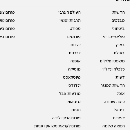
חדשות
העולם הערבי
פורום צע
מבזקים
תרבות ופנאי
פורום נשו
ביטחוני
ספורט
פורום בי
פוליטי-מדיני
פורומים
פורום בי
בארץ
יהדות
בעולם
צרכנות
משפט ופלילים
אופנה
כלכלה ונדל"ן
מוסיקה
דעות
פיוטקאסט
חדשות המגזר
ילדודס
אוכל
מודעות אבל
כיפה שחורה
מזג אוויר
דיגיטל
תגיות
צעירים
פורום הריון ולידה
רפואה שלמה
פורום לקראת נישואין וזוגיות