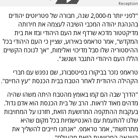
Reception
"לפני יותר מ-2,000 שנה, חבורה של פטריוטים יהודים
בהנהגת יהודה המכבי השיבה לעצמה את חירותה
מדיקטטור מדכא שרדף את העם היהודי ובזז את בית
המקדש", אמר טראמפ באירוע, שציין כי העם היהודי בכל
ההיסטוריה שלו סבל מדיכוי ואלימות, "אך לנוכח הקשיים
הללו העם היהודי התגבר ושגשג".
טראמפ נזכר בביקורו בפיטסבורג, שם נפגש עם חברי
הקהילה היהודית לאחר הטבח בבית הכנסת "עץ החיים".
"הדרך שבה הם קמו באומץ מהטבח היתה משהו שהיה
מדהים מאוד לראות. הרב של בית הכנסת הוא אדם גדול.
בעקבות ההתקפה המרושעת הזאת, חזרנו על המחויבות
שלנו להתעמת עם האנטישמיות בכל מקום שהיא
מתרחשת", אמר טראמפ. "אנחנו חייבים להשליך את
השנאה המרושעת הזאת מהעולם".