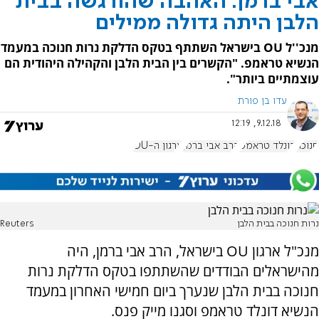
אבי ברמן: האהבה שהורגשה בבית
הלבן היתה גדולה ממילים
מנכ''ל OU בישראל השתתף בטקס הדלקת נרות חנוכה במעמד
הנשיא טראמפ. "הקשרים בין הבית הלבן והקהילה היהודית הם
עוצמתיים ביותר".
עדו בן פורת
9.12.18, 12:19
חנוכה
דונלד טראמפ
הרב אבי ברמן
ארגון ה-OU
נרות חנוכה בבית הלבן
Reuters
מנכ"ל ארגון OU בישראל, הרב אבי ברמן, היה
מהישראלים הבודדים שהשתתפו בטקס הדלקת נרות
חנוכה בבית הלבן שנערך ביום חמישי האחרון במעמד
הנשיא דונלד טראמפ וסגנו מייק פנס.