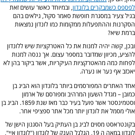
לפספס כשמבקרים בלונדון
, ובמיוחד כאשר עושים זאת
בגיל צעיר במסגרת חופשת סאמר סקול, גילאים בהם
הסקרנות וההתפעלות ממקומות כמו לונדון נמצאות
ברמת שיא?
ובכן, קשה יהיה למנות את כל האטרקציות שיש ללונדון
להציע, מכיוון שמדובר במספר עצום. אך ננסה למנות
לפחות כמה מהאטרקציות העיקריות, אשר ביקור בהן לא
יאכזב אף נער או נערה.
אחד האתרים המפורסמים ביותר בלונדון הוא הביג בן
כמובן – מגדל השעון המרהיב ומפורסם של ארמון
וסטמינסטר אשר פועל בעיר כבר מאז שנת 1859. הביג בן
אולי מסמל את לונדון יותר מכל אתר ספציפי אחר.
בקונטראסט מסוים לביג בן העתיק בעל הסגנון הישן של
לונדון במאה ה 19, הגלגל הענק של לונדון ("לונדון איי",