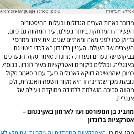
אטרקציות בלונדון
צילום: Ardmore language school
מדובר באחת הערים הגדולות ובעלות ההיסטוריה
העשירה והמרתקת ביותר בעולם, עיר המהווה גם כיום,
בדיוק כמו לפני מאה ומאתיים שנים, את אחד ממרכזי
העצבים של העולם. העניין בלונדון בא לכדי ביטוי גם
בביקוש של נערים ונערות למחנות סאמר סקול הנערכים
באנגליה, וכוללים ביקורים ואטרקציות בעיר לונדון. בנוסף,
כמובן שהמשיכה דווקא לאנגליה כיעד עבור סאמר סקול
נובעת מכך שמדינה זו היא מקור השפה האנגלית, ולכן
מהווה סביבה מושלמת ללמידה ממוקדת ויעילה של
אנגלית.
מהביג בן המפורסם ועד לארמון באקינגהם –
אטרקציות בלונדון
מהן, אם כן,
האטרקציות המרכזיות והעיקריות שמומלץ לא