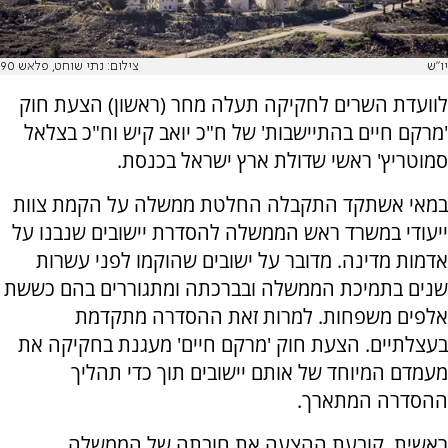
יו"ש
צילום: נתי שוחט, פלאש 90
לוועדת השרים לחקיקה תעלה מחר (ראשון) הצעת חוק
'מרקם חיים בהתיישבות' של ח"כ יואב קיש וח"כ בצלאל
סמוטריץ' ראשי שדולת ארץ ישראל בכנסת.
במאי אשתקד התקבלה החלטת ממשלה על הקמת צוות
ייעודי במשרד ראש הממשלה להסדרת יישובים שנבנו על
אדמות מדינה. מדובר על ישובים שהוקמו לפני עשרות
שנים בתמיכת הממשלה ובברכתה ומתגוררים בהם כששת
אלפים משפחות. למרות זאת ההסדרה מתקדמת
בעצלתיים. הצעת חוק 'מרקם חיים' מעגנת בחקיקה את
מעמדם המיוחד של אותם יישובים תוך כדי תהליך
ההסדרה המתארך.
ראשית, קובעת ההצעה את חובתה של הממשלה