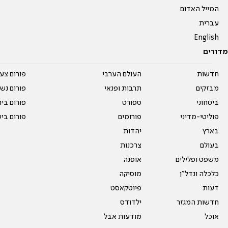
המייל האדום
עברית
English
מדורים
חדשות
העולם הערבי
פורום צע
מבזקים
תרבות ופנאי
פורום נשו
ביטחוני
ספורט
פורום בי
פוליטי-מדיני
פורומים
פורום בי
בארץ
יהדות
בעולם
צרכנות
משפט ופלילים
אופנה
כלכלה ונדל"ן
מוסיקה
דעות
פיוטקאסט
חדשות המגזר
ילדודס
אוכל
מודעות אבל