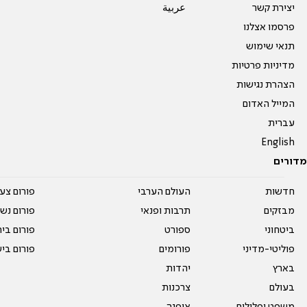
יצירת קשר
عربية
פרסמו אצלנו
תנאי שימוש
מדיניות פרטיות
הצהרת נגישות
המייל האדום
עברית
English
מדורים
חדשות
העולם הערבי
פורום צע
מבזקים
תרבות ופנאי
פורום נשו
ביטחוני
ספורט
פורום בי
פוליטי-מדיני
פורומים
פורום בי
בארץ
יהדות
בעולם
צרכנות