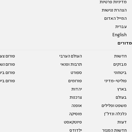
מדיניות פרטיות
הצהרת נגישות
המייל האדום
עברית
English
מדורים
חדשות
העולם הערבי
פורום צע
מבזקים
תרבות ופנאי
פורום נשו
ביטחוני
ספורט
פורום בי
פוליטי-מדיני
פורומים
פורום בי
בארץ
יהדות
בעולם
צרכנות
משפט ופלילים
אופנה
כלכלה ונדל"ן
מוסיקה
דעות
פיוטקאסט
חדשות המגזר
ילדודס