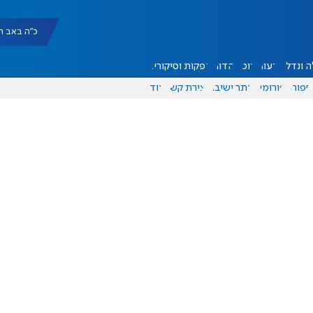
כ"ה באב תשפ"ו |
 ונדל"ן
דעות
אוכל
יהדות
הפקות וסיקורים
ספורט
פורומים
אתר ישיבה
יצירת קשר
עוד