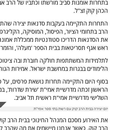
בתחרות אומנות סביב מורשתו וכתביו של הרב א
הכהן קוק זצ"ל.
התחרות התקיימה בעקבות סדנאות יצירה שהתקי
הרב בתחומי הציור, הפיסול, המוסיקה, הקליגרפי
את הסדנאות הדריכו סטודנטיות ממכללת אמונה,
ראש אגף תסריטאות בבית הספר 'מעלה', והזמר יו
לתלמידות המשתתפות חולקה חוברת ובה ציטוטי
הלימודים בבגרות במחשבת ישראל. אמירות הגות
בסוף היום התקיימה תחרות נושאת פרסים, על פי
הראשון זכתה מדרשיית אמי"ת 'שירת שדרות', ב
השלישי מדרשיית אמי"ת ראשית תל אביב.
יום יצירה בבית הרב קוק עם רשת בתי ספר אמי"ת
את האירוע מסכם המנהל החינוכי בבית הרב קוק,
הרב קוק, כאשר אנחנו מיישמים את מה שהרב קרא