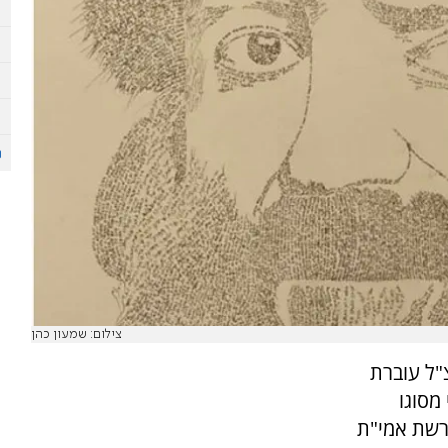
צילום: שמעון כהן
"ל עוברת
מסוגו
ד ורשת אמי"ת