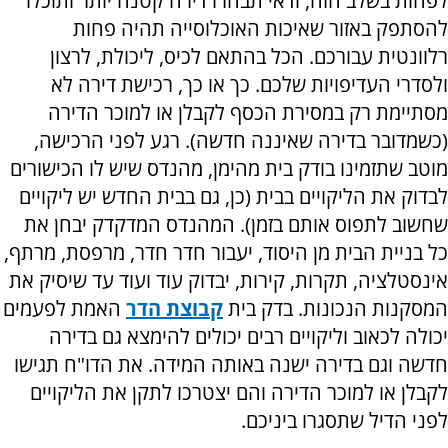
לפחות בשלב הזה, ודאי תבחרו דירה קטנה יותר ותוכלו
להסתפק באזור שאיכות האוכלוסייה תהיה פחות
רלוונטית עבורכם. הכל בהתאם לכיס, ליכולת, לרצון
ולסדרי העדיפויות שלכם. כך או כך, רכישת דירה לא
מסתיימת רק במסירת הכסף לקבלן או למוכר הדירה
(כשמדובר בדירה שאיננה חדשה). רגע לפני הרכישה,
מוטב שתזמינו בודק בית מהימן, מהנדס שיש לו הכישורים
לבדוק את הליקויים בבית (כן, גם בבית החדש יש ליקויים
שחשוב לתפוס אותם בזמן). המהנדס המדקדק יבחן את
כל בניית הבית מן היסוד, יעבור חדר חדר, מרפסת, מרתף,
אינסטלציה, תקרות, קירות, יבדוק עוד ועוד עד שיסיק את
המסקנות הנכונות. בדק בית
קבוצת הדר
האמת לפעמים
יכולה לכאוב וליקויים רבים יכולים להימצא גם בדירה
חדשה וגם בדירה ישנה באותה המידה. את הדו"ח תגישו
לקבלן או למוכר הדירה והם יצטרכו לתקן את הליקויים
לפני הדיל שתסגרו ביניכם.