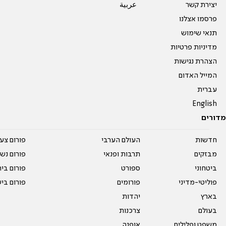
יצירת קשר
عربية
פרסמו אצלנו
תנאי שימוש
מדיניות פרטיות
הצהרת נגישות
המייל האדום
עברית
English
מדורים
חדשות
העולם הערבי
פורום צע
מבזקים
תרבות ופנאי
פורום נשו
ביטחוני
ספורט
פורום בי
פוליטי-מדיני
פורומים
פורום בי
בארץ
יהדות
בעולם
צרכנות
משפט ופלילים
אופנה