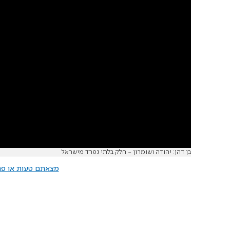
בן דהן: יהודה ושומרון - חלק בלתי נפרד מישראל
מצאתם טעות או פרס