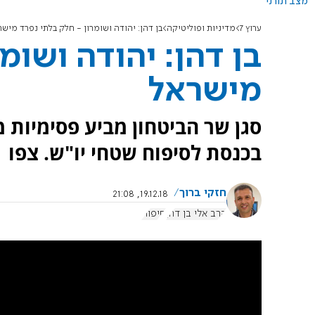
מצב תורני
ערוץ 7
מדיניות ופוליטיקה
בן דהן: יהודה ושומרון - חלק בלתי נפרד מישר
בן דהן: יהודה ושומ
מישראל
סגן שר הביטחון מביע פסימיות 
בכנסת לסיפוח שטחי יו"ש. צפו
חזקי ברוך
19.12.18, 21:08
הרב אלי בן דהן
סיפוח