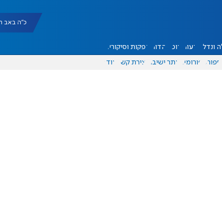
כ"ה באב תשפ"ו |
 ונדל"ן
דעות
אוכל
יהדות
הפקות וסיקורים
ספורט
פורומים
אתר ישיבה
יצירת קשר
עוד