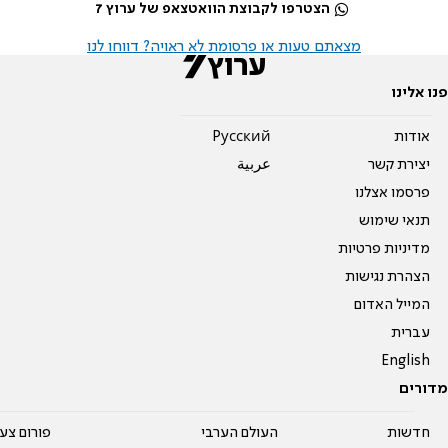
הצטרפו לקבוצת הוואטצאפ של ערוץ 7
מצאתם טעות או פרסומת לא ראויה? דווחו לנו
פנו אלינו
אודות
Pусский
יצירת קשר
عربية
פרסמו אצלנו
תנאי שימוש
מדיניות פרטיות
הצהרת נגישות
המייל האדום
עברית
English
מדורים
חדשות
העולם הערבי
פורום צע