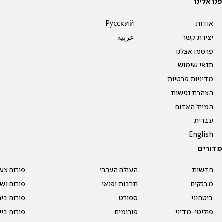
פנו אלינו
אודות
Pусский
יצירת קשר
عربية
פרסמו אצלנו
תנאי שימוש
מדיניות פרטיות
הצהרת נגישות
המייל האדום
עברית
English
מדורים
חדשות
העולם הערבי
פורום צע
מבזקים
תרבות ופנאי
פורום נשו
ביטחוני
ספורט
פורום בי
פוליטי-מדיני
פורומים
פורום בי