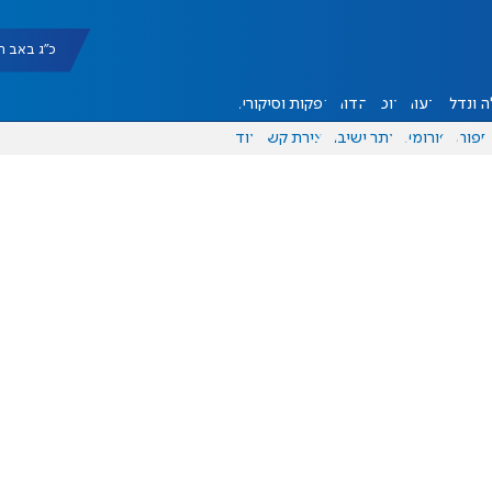
כ"ג באב תשפ"ו |
 ונדל"ן
דעות
אוכל
יהדות
הפקות וסיקורים
ספורט
פורומים
אתר ישיבה
יצירת קשר
עוד