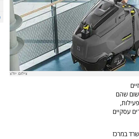
צילום: יח"צ
יים
משום שהם
עילות,
ים עסקיים
שרד במרכז