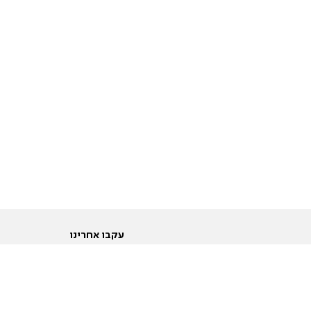
עקבו אחרינו
ות
טוויטר
ם הריון ולידה
פייסבוק
ום לקראת נישואין וזוגיות
אינסטגרם