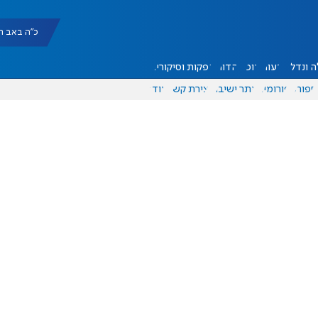
כ"ה באב תשפ"ו |
 ונדל"ן
דעות
אוכל
יהדות
הפקות וסיקורים
ספורט
פורומים
אתר ישיבה
יצירת קשר
עוד