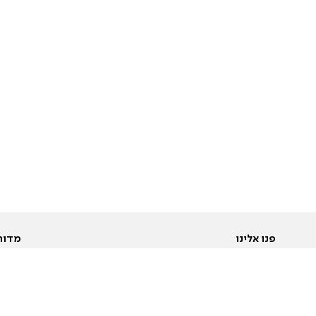
פנו אלינו
מדור
אודות
Pусский
חד
יצירת קשר
عربية
מב
פרסמו אצלנו
בי