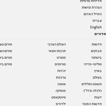
מדיניות פרטיות
הצהרת נגישות
המייל האדום
עברית
English
מדורים
חדשות
העולם הערבי
פורום צע
מבזקים
תרבות ופנאי
פורום נשו
ביטחוני
ספורט
פורום בי
פוליטי-מדיני
פורומים
פורום בי
בארץ
יהדות
בעולם
צרכנות
משפט ופלילים
אופנה
כלכלה ונדל"ן
מוסיקה
דעות
פיוטקאסט
חדשות המגזר
ילדודס