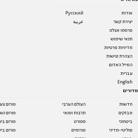
אודות
Pусский
יצירת קשר
عربية
פרסמו אצלנו
תנאי שימוש
מדיניות פרטיות
הצהרת נגישות
המייל האדום
עברית
English
מדורים
חדשות
העולם הערבי
פורום צע
מבזקים
תרבות ופנאי
פורום נשו
ביטחוני
ספורט
פורום בי
פוליטי-מדיני
פורומים
פורום בי