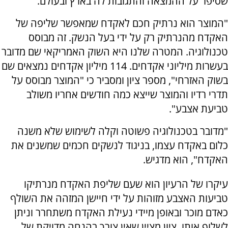
שסיפר על ההמצאה והתגובות לה בארץ ובעולם.
"המוצר הוא נרתיק חכם לאקדח שמאפשר שליפה של
האקדח מהנרתיק רק על ידי בעל הנשק. זה מבוסס
טכנולוגיה. המטרה שלנו היא השוק האמריקאי שם מדובר
בעשרות מיליוני אקדחים. 114 מיליון אקדחים נמצאים שם
בשוק האזרחי", מספר ציון ומסביר כי "המוצר מבוסס על
תדרי רדיו והמוצר שייצא כמה חודשים אחריו משולב
טביעת אצבע".
"מדובר בטכנולוגיה פשוטה וקלה לשימוש שלא משנה
כלום באקדח עצמו, בניגוד לנשקים חכמים שמשנים את
האקדח", הוא מדגיש.
עיקרו של הרעיון הוא שעם שליפת האקדח מנרתיקו
טביעות האצבע מזוהות על ידי חיישן המזהה את השולף
כאדם מוכר ובאופן מיידי נעילת האקדח משתחרר וניתן
לשלוף אותו. ציון מציין שאין צורך בהנחה מדויקת של