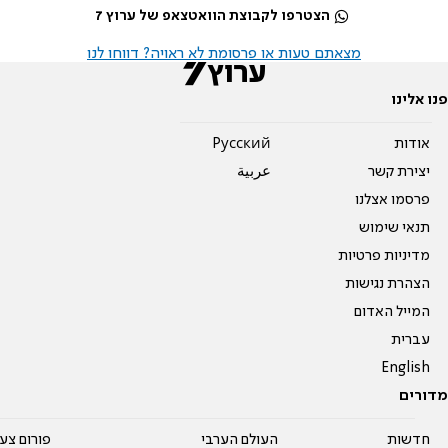
הצטרפו לקבוצת הוואטצאפ של ערוץ 7
מצאתם טעות או פרסומת לא ראויה? דווחו לנו
פנו אלינו
אודות
Pусский
יצירת קשר
عربية
פרסמו אצלנו
תנאי שימוש
מדיניות פרטיות
הצהרת נגישות
המייל האדום
עברית
English
מדורים
חדשות
העולם הערבי
פורום צע